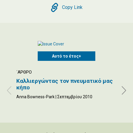
Copy
Copy Link
Αυτό το έτος+
΄ΑΡΘΡΟ
ΕΙΔΉΣ
Καλλιεργώντας τον πνευματικό μας
Προ
κήπο
απα
Anna Bowness-Park | Σεπτεμβρίου 2010
Susan