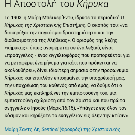
Η Αποστολή του
Κήρυκα
Το 1903, η Μαίρη Μπέϊκερ Έντυ, ίδρυσε το περιοδικό
Ο
Κήρυκας της Χριστιανικής Επιστήμης
. Ο σκοπός του: «να
διακηρύξει την παγκόσμια δραστηριότητα και την
διαθεσιμότητα της Αλήθειας». Ο ορισμός της λέξης
«κήρυκας», όπως αναφέρεται σε ένα λεξικό, είναι
«προάγγελος - ένας αγγελιοφόρος που προπορεύεται για
να μεταφέρει ένα μήνυμα για κάτι που πρόκειται να
ακολουθήσει», δίνει ιδιαίτερη σημασία στην προσωνυμία
Κήρυκας
και επιπλέον επισημαίνει την υποχρέωσή μας,
την υποχρέωση του καθενός από εμάς, να δούμε ότι ο
Κήρυκάς
μας εκπληρώνει την εμπιστοσύνη του, μία
εμπιστοσύνη αχώριστη από τον Χριστό και που πρώτα
ανήγγειλε ο Ιησούς (Μαρκ.16:15), «Υπάγετε εις όλον τον
κόσμον και κηρύξατε το ευαγγέλιον εις όλην την κτίσιν».
Μαίρη Σαντς Λη,
Sentinel
(Φρουρός)
της Χριστιανικής