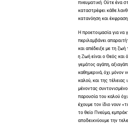
πνευματική. Ούτε ένα στ
καταστρέφει κάθε λανθ
κατανόηση και έκφραση 
Η προετοιμασία για να γ
περιλαμβάνει απαραιτή
και απέδειξε με τη ζωή
η Ζωή είναι ο Θεός και 
γεμάτος αγάπη, αξιαγάπ
καθημερινά, όχι μόνον 
καλού, και της τέλειας
μένοντας συντονισμένοι
παρουσία του καλού όχι
έχουμε τον ίδιο νουν «τ
το θείο Πνεύμα, εμπράκ
αποδεικνύουμε την τελε