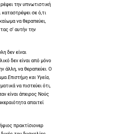
στρέφει την υπνωτιστική
ι καταστρέψει σε ό,τι
ικαίωμα να θεραπεύει,
τας σ’ αυτήν την
λη δεν είναι
λικό δεν είναι από μόνο
ην άλλη, να θεραπεύει. Ο
αμμα
Επιστήμη και Υγεία
,
ματικά να πιστεύει ότι,
παν είναι άπειρος Νούς
 ακεραιότητα απαιτεί
ψήφιος πρακτίσιονερ
 δικές του δυσκολίες.