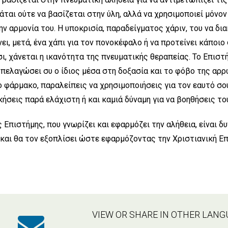
άται ούτε να βασίζεται στην ύλη, αλλά να χρησιμοποιεί μόνον
την αρμονία του. Η υποκρισία, παραδείγματος χάριν, του να δ
νει, μετά, ένα χάπι για τον πονοκέφαλο ή να προτείνει κάποι
ι, χάνεται η ικανότητα της πνευματικής θεραπείας. Το Επιστή
ς πελαγώσει συ ο ίδιος μέσα στη δοξασία και το φόβο της αρρ
το φάρμακο, παραλείπεις να χρησιμοποιήσεις για τον εαυτό σο
ήσεις παρά ελάχιστη ή και καμιά δύναμη για να βοηθήσεις το
 Επιστήμης, που γνωρίζει και εφαρμόζει την αλήθεια, είναι δ
 και θα τον εξοπλίσει ώστε εφαρμόζοντας την Χριστιανική Επ
k
tter
WhatsApp
Email
VIEW OR SHARE IN OTHER LAN