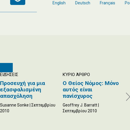
English
Deutsch
Français
Po
ΕΙΔΉΣΕΙΣ
ΚΎΡΙΟ ΆΡΘΡΟ
Μ
Προσευχή για μια
Ο Θείος Νόμος: Μόνο
Ά
εξασφαλισμένη
αυτός είναι
ά
απασχόληση
πανίσχυρος
Ja
20
Susanne Sonke | Σεπτεμβρίου
Geoffrey J. Barratt |
2010
Σεπτεμβρίου 2010