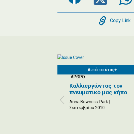
Copy
Copy Link
Αυτό το έτος+
΄ΑΡΘΡΟ
Καλλιεργώντας τον
πνευματικό μας κήπο
Anna Bowness-Park |
Σεπτεμβρίου 2010