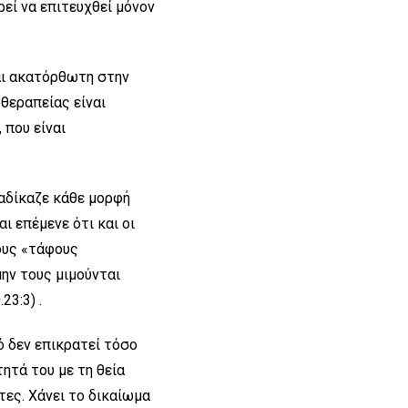
εί να επιτευχθεί μόνον
και ακατόρθωτη στην
θεραπείας είναι
 που είναι
ταδίκαζε κάθε μορφή
αι επέμενε ότι και οι
ους «τάφους
ην τους μιμούνται
23:3) .
λό δεν επικρατεί τόσο
τητά του με τη θεία
ντες. Χάνει το δικαίωμα