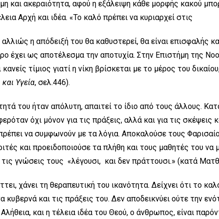
η και ακεραιότητα, αφού η εξάλειψη κάθε μορφής κακού μπορ
εια Αρχή και ιδέα. «Το καλό πρέπει να κυριαρχεί στις
 αλλιώς η απόδειξή του θα καθυστερεί, θα είναι επισφαλής 
τρο έχει ως αποτέλεσμα την αποτυχία. Στην Επιστήμη της Νοο
 κανείς τίμιος γιατί η νίκη βρίσκεται με το μέρος του δικαίου,
 και Υγεία
, σελ.446).
ότητά του ήταν απόλυτη, απαιτεί το ίδιο από τους άλλους. Κα
φερόταν όχι μόνον για τις πράξεις, αλλά και για τις σκέψεις κ
 πρέπει να συμφωνούν με τα λόγια. Αποκαλούσε τους Φαρισαί
τές και προειδοποιούσε τα πλήθη και τους μαθητές του να μ
 τις γνώσεις τους «λέγουσι, και δεν πράττουσι.» (κατά Ματθ.
ττει, χάνει τη θεραπευτική του ικανότητα. Δείχνει ότι το κα
α κυβερνά και τις πράξεις του. Δεν αποδεικνύει ούτε την ενό
η Αλήθεια, και η τέλεια ιδέα του Θεού, ο άνθρωπος, είναι παρό