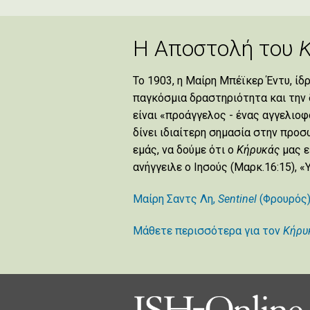
Η Αποστολή του
Το 1903, η Μαίρη Μπέϊκερ Έντυ, ίδ
παγκόσμια δραστηριότητα και την 
είναι «προάγγελος - ένας αγγελιοφ
δίνει ιδιαίτερη σημασία στην προ
εμάς, να δούμε ότι ο
Κήρυκάς
μας ε
ανήγγειλε ο Ιησούς (Μαρκ.16:15), «
Μαίρη Σαντς Λη,
Sentinel
(Φρουρός
Μάθετε περισσότερα για τον
Κήρυ