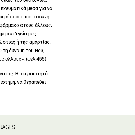
 πνευματικά μέσα για να
ιακηρύσσει εμπιστοσύνη
ο φάρμακο στους άλλους,
μη και Υγεία μας
ώστιας ή της αμαρτίας,
υ τη δύναμη του Νου,
υς άλλους». (σελ.455)
υνατός. Η ακεραιότητά
ιστήμη, να θεραπεύει
GUAGES