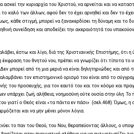
α ασκεί την κυριαρχία του Χριστού, να αρνείται και να κατα
 το καλό των άλλων, αφού δεν το έχει αρνηθεί και δεν το έχε
ως, κάθε στιγμή, μπορεί να ξανακερδίσει τη δύναμη και το δ
ηθινή συνείδηση και αποδείξει την ακεραιότητά του υπακούον
άβει, έστω και λίγο, διά της Χριστιανικής Επιστήμης, ότι η ύ
η έκφραση του θνητού νου, πρέπει να γνωρίζει ότι τίποτα το υ
Δεν μπορεί από τη μια μεριά να είναι δηλητηριώδες και από τ
αλαμβάνει τον επιστημονικό ορισμό του είναι από το σύγγρ
νής του προσευχής, για τον εαυτό του και τον κόσμο και πραγ
εν υπάρχει ζωή, αλήθεια, νοημοσύνη ούτε ουσία στην ύλη. Το 
ου γιατί ο Θεός είναι «τα πάντα εν πάσι» (σελ.468). Όμως, η
ρμόζεται και να μην μένει μόνον λόγια.
νύει το παν του Θεού, του Νου, θεραπεύοντας άλλους, ο υπο
βασίζεται στην πνευματική αλήθεια για να αντιμετωπίζει τις