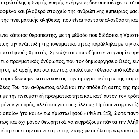
οιχείο ύλης ή θνητής νοερής ενέργειας δεν υπεισέρχεται σ’ 
ασμένο και βλαβερό στοιχείο της ανθρώπινης εμπειρίας μας
της πνευματικής αλήθειας, που είναι πάντοτε αλάνθαστη και
ίνει κάποιος θεραπευτής, με τη μέθοδο που διδάσκει η Χριστι
τως την ανάπτυξη της πνευματικότητας παράλληλα με την ακ
 του ο Ιησούς Χριστός. Χρειάζεται οπωσδήποτε να γνωρίζουμε,
ότι ο πραγματικός άνθρωπος, που τον δημιούργησε ο Θεός, εί
ητος, εξ αρχής και δια παντός, απολύτως τέλειος από κάθε ά
να προοδεύουμε κατανοώντας, την πραγματικότητα της παρου
 ιδέας Του, του ανθρώπου, αλλά και την απόδειξη αυτης της π
 με την πνευματική πραγματικότητα και, κατ’ αυτόν τον τρό
 μόνον για εμάς, αλλά και για τους άλλους. Πρέπει να φροντί
ο οποίον ήτο και εν τω Χριστώ Ιησού.» (Φιλιπ. 2:5), ώστε πάν
τως και όχι μόνον θεωρητικά, να εκφράζουμε πάντα την Αλήθε
ιότητα και την αιωνιότητα της Ζωής με απόλυτη ακεραιότητα