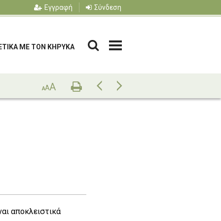
Εγγραφή
Σύνδεση
ΕΤΙΚΑ ΜΕ ΤΟΝ ΚΗΡΥΚΑ
A
Εκτυπώστε
Προηγούμενη
Επόμενη
A
A
ίναι αποκλειστικά