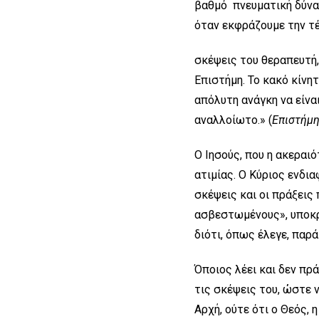
βαθμό πνευματική δύναμ
όταν εκφράζουμε την τέλ
σκέψεις του θεραπευτή,
Επιστήμη. Το κακό κίνη
απόλυτη ανάγκη να είναι
αναλλοίωτο.» (
Επιστήμη
Ο Ιησούς, που η ακεραι
ατιμίας. Ο Κύριος ενδια
σκέψεις και οι πράξεις
ασβεστωμένους», υποκρι
διότι, όπως έλεγε, παρά
Όποιος λέει και δεν πρά
τις σκέψεις του, ώστε ν
Αρχή, ούτε ότι ο Θεός, 