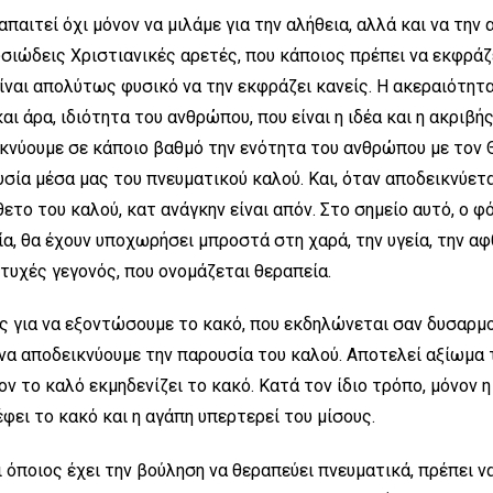
απαιτεί όχι μόνον να μιλάμε για την αλήθεια, αλλά και να τη
ουσιώδεις Χριστιανικές αρετές, που κάποιος πρέπει να εκφράζ
ίναι απολύτως φυσικό να την εκφράζει κανείς. Η ακεραιότητα 
και άρα, ιδιότητα του ανθρώπου, που είναι η ιδέα και η ακριβή
κνύουμε σε κάποιο βαθμό την ενότητα του ανθρώπου με τον Θε
ία μέσα μας του πνευματικού καλού. Και, όταν αποδεικνύεται
θετο του καλού, κατ ανάγκην είναι απόν. Στο σημείο αυτό, ο φ
ία, θα έχουν υποχωρήσει μπροστά στη χαρά, την υγεία, την αφ
υτυχές γεγονός, που ονομάζεται θεραπεία.
 για να εξοντώσουμε το κακό, που εκδηλώνεται σαν δυσαρμον
να αποδεικνύουμε την παρουσία του καλού. Αποτελεί αξίωμα τ
ν το καλό εκμηδενίζει το κακό. Κατά τον ίδιο τρόπο, μόνον η
φει το κακό και η αγάπη υπερτερεί του μίσους.
ι όποιος έχει την βούληση να θεραπεύει πνευματικά, πρέπει 