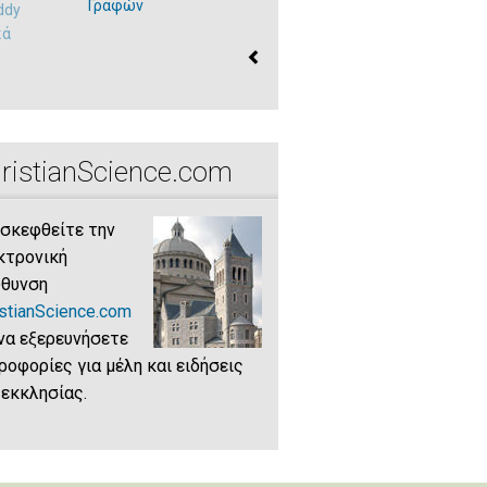
Γραφών
ddy
Mary Baker Eddy
κά
στα Ελληνικά
ristianScience.com
ισκεφθείτε την
κτρονική
ύθυνση
istianScience.com
 να εξερευνήσετε
ροφορίες για μέλη και ειδήσεις
 εκκλησίας.