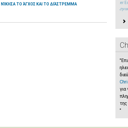
Mary Baker E
ΝΊΚΗΣΑ ΤΟ ΆΓΧΟΣ ΚΑΙ ΤΟ ΔΙΆΣΤΡΕΜΜΑ
στα Ελληνι
Ch
"Eπ
ηλε
διε
Chr
για
πλη
της
"