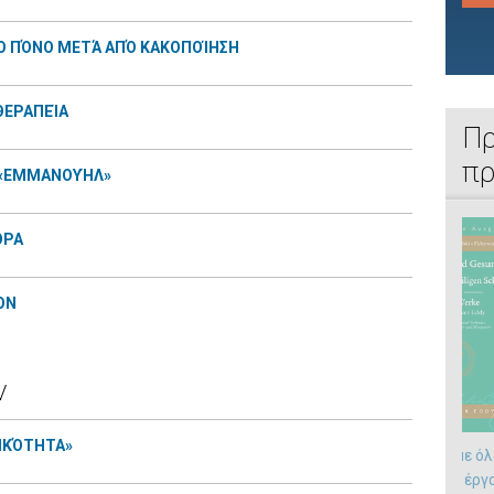
Ό ΠΌΝΟ ΜΕΤΆ ΑΠΌ ΚΑΚΟΠΟΊΗΣΗ
 ΘΕΡΑΠΕΊΑ
Πρ
πρ
Ι «ΕΜΜΑΝΟΥΉΛ»
ΟΡΑ
ΟΝ
ν
ΙΚΌΤΗΤΑ»
Ελληνικό
CD-ROM με όλ
Υμνολόγιο
διαθέσιμα έργ