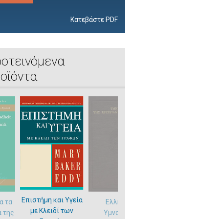
Κατεβάστε PDF
οτεινόμενα
οϊόντα
Επιστήμη και Υγεία
α τα
Ελληνικό
CD-ROM με όλα τα
με Κλειδί των
α της
Υμνολόγιο
διαθέσιμα έργα τη