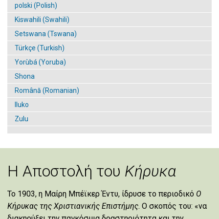
polski (Polish)
Kiswahili (Swahili)
Setswana (Tswana)
Türkçe (Turkish)
Yorùbá (Yoruba)
Shona
Română (Romanian)
Iluko
Zulu
Η Αποστολή του
Κήρυκα
Το 1903, η Μαίρη Μπέϊκερ Έντυ, ίδρυσε το περιοδικό
Ο
Κήρυκας της Χριστιανικής Επιστήμης
. Ο σκοπός του: «να
διακηρύξει την παγκόσμια δραστηριότητα και την